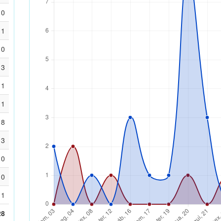
0
1
0
3
1
1
8
3
0
0
1
28