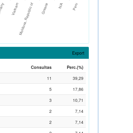
Export
Consultas
Perc.(%)
11
39,29
5
17,86
3
10,71
2
7,14
2
7,14
2
7,14