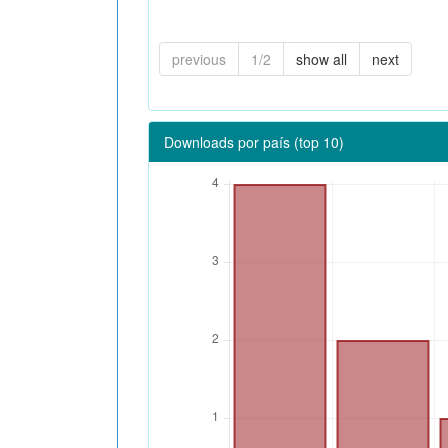
previous
1/2
show all
next
Downloads por país (top 10)