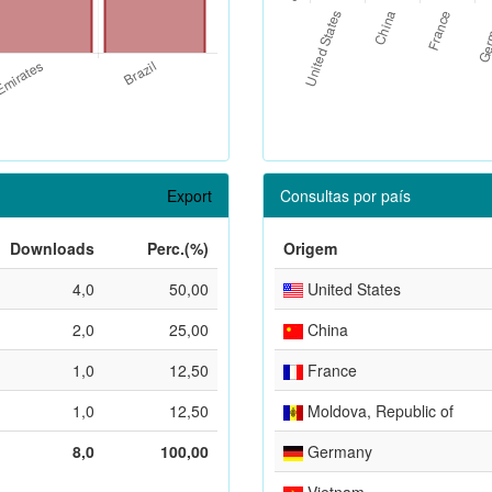
Export
Consultas por país
Downloads
Perc.(%)
Origem
4,0
50,00
United States
2,0
25,00
China
1,0
12,50
France
1,0
12,50
Moldova, Republic of
8,0
100,00
Germany
Vietnam