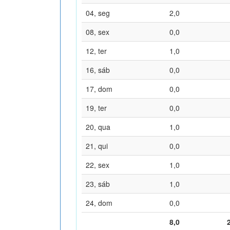
04, seg
2,0
08, sex
0,0
12, ter
1,0
16, sáb
0,0
17, dom
0,0
19, ter
0,0
20, qua
1,0
21, qui
0,0
22, sex
1,0
23, sáb
1,0
24, dom
0,0
8,0