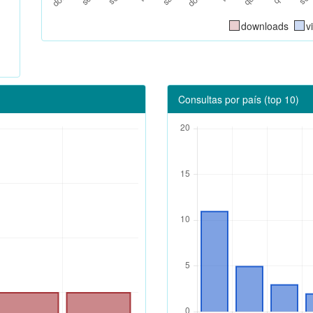
downloads
v
Consultas por país (top 10)