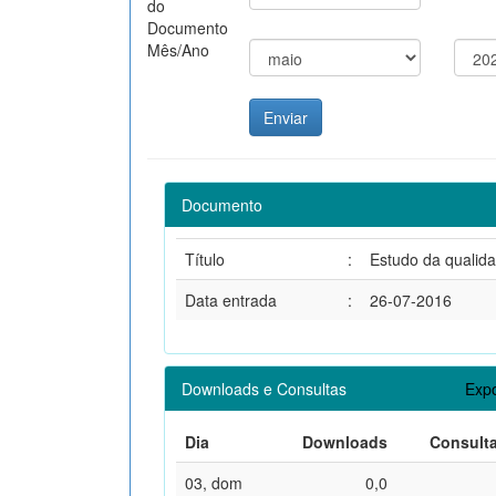
do
Documento
Mês/Ano
Documento
Título
:
Estudo da qualida
Data entrada
:
26-07-2016
Downloads e Consultas
Expo
Dia
Downloads
Consult
03, dom
0,0