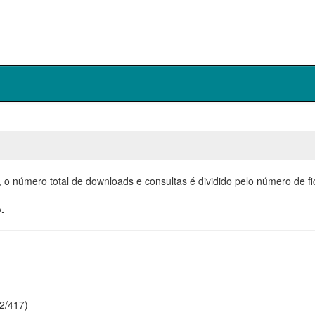
, o número total de downloads e consultas é dividido pelo número de f
.
22/417)