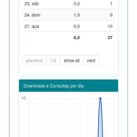
23, sáb
0,0
1
24, dom
1,0
0
27, qua
0,0
10
6,0
37
previous
1/2
show all
next
Downloads e Consultas por dia