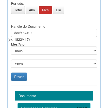
Período:
Total
Ano
Mês
Dia
Handle do Documento
(ex. 1822/417)
Mês/Ano
Documento
Downloads e Consultas
Export