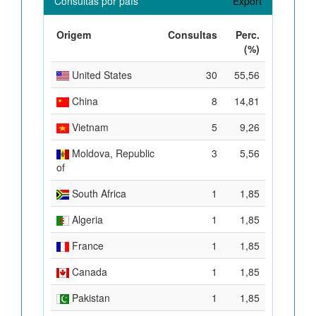
Consultas por país
Export
Origem
Consultas
Perc.
(%)
United States
30
55,56
China
8
14,81
Vietnam
5
9,26
Moldova, Republic
3
5,56
of
South Africa
1
1,85
Algeria
1
1,85
France
1
1,85
Canada
1
1,85
Pakistan
1
1,85