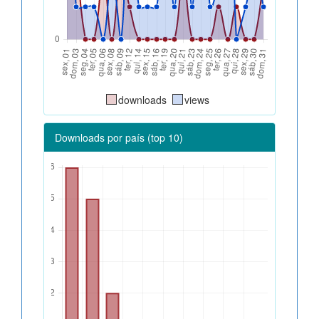
downloads
views
Downloads por país (top 10)