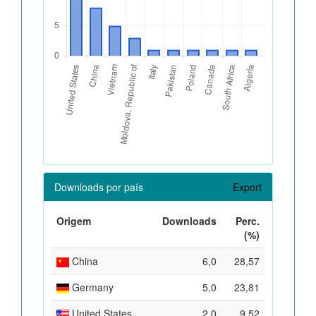
Downloads por país
Export
Origem
Downloads
Perc.
(%)
China
6,0
28,57
Germany
5,0
23,81
United States
2,0
9,52