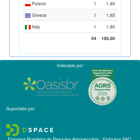
Poland
1
1,85
Greece
1
1,85
Italy
1
1,85
54
100,00
Indexado por
Suportado por
Empresa Brasileira de Pesquisa Agropecuária - Embrapa
SAC: