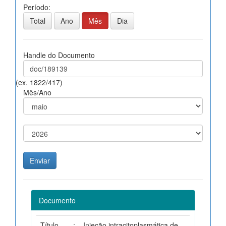
Período:
Total
Ano
Mês
Dia
Handle do Documento
(ex. 1822/417)
Mês/Ano
Documento
Título
:
Injeção intracitoplasmática de