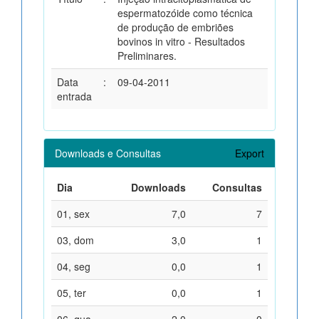
espermatozóide como técnica
de produção de embriões
bovinos in vitro - Resultados
Preliminares.
Data
:
09-04-2011
entrada
Downloads e Consultas
Export
Dia
Downloads
Consultas
01, sex
7,0
7
03, dom
3,0
1
04, seg
0,0
1
05, ter
0,0
1
06, qua
2,0
0