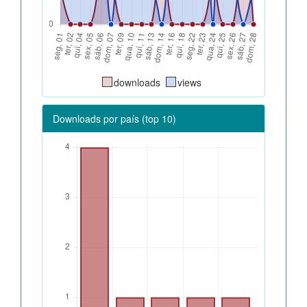
downloads
views
Downloads por país (top 10)