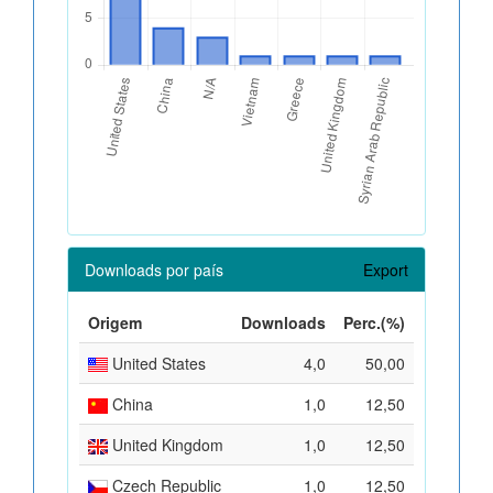
Downloads por país
Export
Origem
Downloads
Perc.(%)
United States
4,0
50,00
China
1,0
12,50
United Kingdom
1,0
12,50
Czech Republic
1,0
12,50