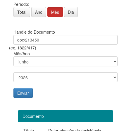
Período:
Total
Ano
Mês
Dia
Handle do Documento
(ex. 1822/417)
Mês/Ano
Documento
Título
:
Determinação de resistência