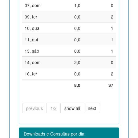
07, dom
1,0
0
09, ter
0,0
2
10, qua
0,0
1
11, qui
0,0
1
13, sáb
0,0
1
14, dom
2,0
0
16, ter
0,0
2
8,0
37
previous
1/2
show all
next
Downloads e Consultas por dia