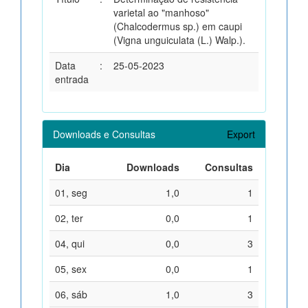
varietal ao "manhoso"
(Chalcodermus sp.) em caupi
(Vigna unguiculata (L.) Walp.).
Data
:
25-05-2023
entrada
Downloads e Consultas
Export
Dia
Downloads
Consultas
01, seg
1,0
1
02, ter
0,0
1
04, qui
0,0
3
05, sex
0,0
1
06, sáb
1,0
3