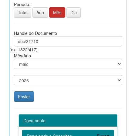
Período:
Total
Ano
Mês
Dia
Handle do Documento
(ex. 1822/417)
Mês/Ano
Documento
Downloads e Consultas
Export