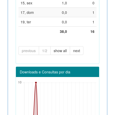
15, sex
1,0
0
17, dom
0,0
1
19, ter
0,0
1
38,0
16
previous
1/2
show all
next
Downloads e Consultas por dia