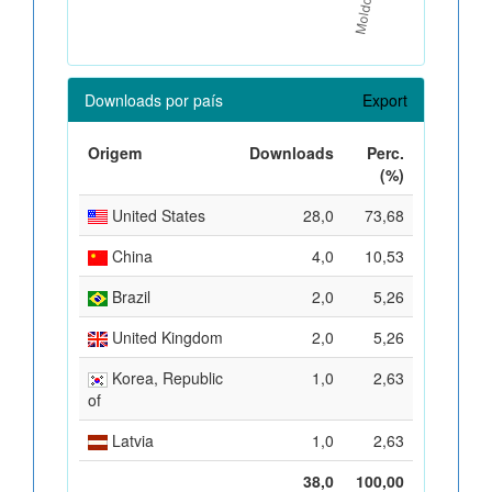
Downloads por país
Export
Origem
Downloads
Perc.
(%)
United States
28,0
73,68
China
4,0
10,53
Brazil
2,0
5,26
United Kingdom
2,0
5,26
Korea, Republic
1,0
2,63
of
Latvia
1,0
2,63
38,0
100,00