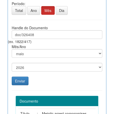
Período:
Total
Ano
Mês
Dia
Handle do Documento
(ex. 1822/417)
Mês/Ano
Documento
Título
:
Meiotic arrest compromises