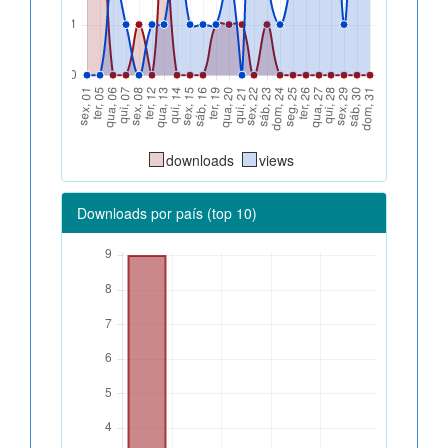
downloads
views
Downloads por país (top 10)