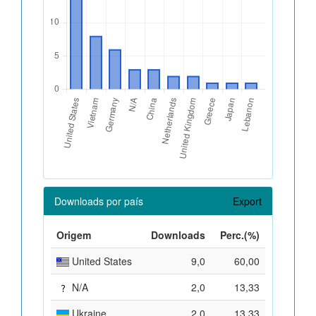
Downloads por país
Export
Origem
Downloads
Perc.(%)
United States
9,0
60,00
N/A
2,0
13,33
Ukraine
2,0
13,33