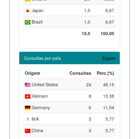
Japan
1,0
6,67
Brazil
1,0
6,67
15,0
100,00
Consultas por país
Export
Origem
Consultas
Perc.(%)
United States
24
46,15
Vietnam
8
15,38
Germany
6
11,54
N/A
3
5,77
China
3
5,77