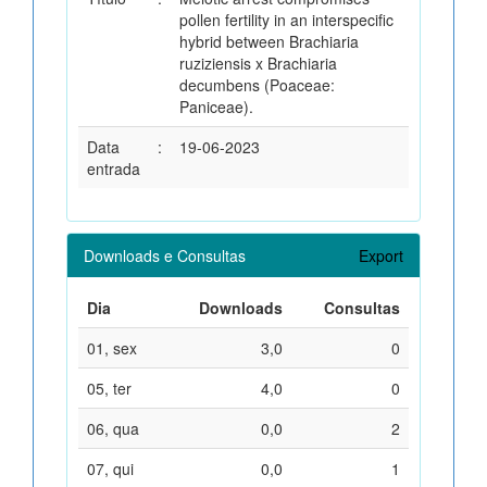
pollen fertility in an interspecific
hybrid between Brachiaria
ruziziensis x Brachiaria
decumbens (Poaceae:
Paniceae).
Data
:
19-06-2023
entrada
Downloads e Consultas
Export
Dia
Downloads
Consultas
01, sex
3,0
0
05, ter
4,0
0
06, qua
0,0
2
07, qui
0,0
1