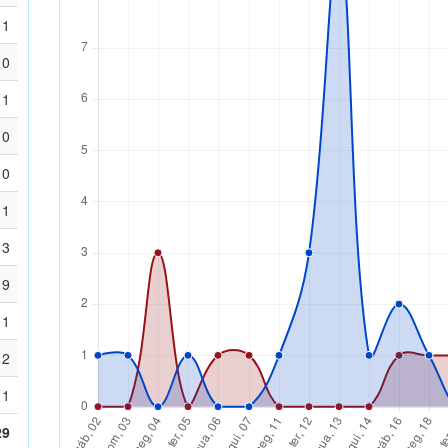
1
0
1
0
0
1
3
9
1
2
1
29