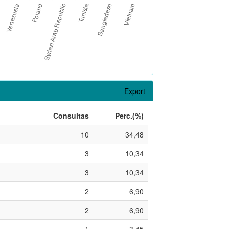
Export
Consultas
Perc.(%)
10
34,48
3
10,34
3
10,34
2
6,90
2
6,90
1
3,45