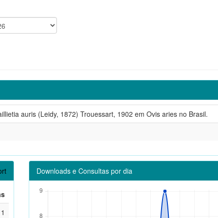
llietia auris (Leidy, 1872) Trouessart, 1902 em Ovis aries no Brasil.
rt
Downloads e Consultas por dia
as
1