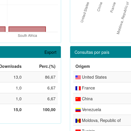
Export
Consultas por país
Downloads
Perc.(%)
Origem
13,0
86,67
United States
1,0
6,67
France
1,0
6,67
China
15,0
100,00
Venezuela
Moldova, Republic of
Tunisia