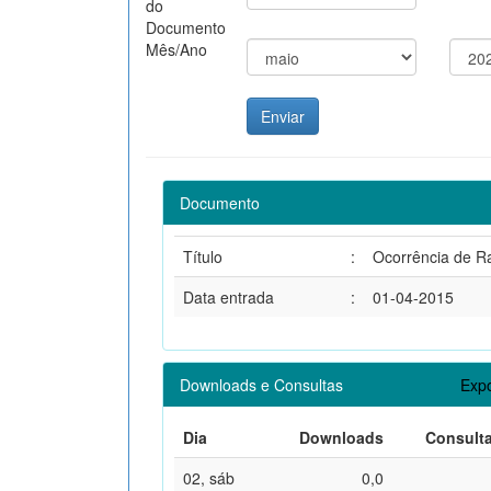
do
Documento
Mês/Ano
Documento
Título
:
Ocorrência de Rai
Data entrada
:
01-04-2015
Downloads e Consultas
Expo
Dia
Downloads
Consult
02, sáb
0,0