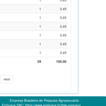
1
3,45
1
3,45
1
3,45
1
3,45
1
3,45
1
3,45
29
100,00
next
Empresa Brasileira de Pesquisa Agropecuária -
Embrapa
SAC:
https://www.embrapa.br/fale-conosco