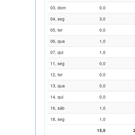
03, dom
0,0
04, seg
3,0
05, ter
0,0
06, qua
1,0
07, qui
1,0
11, seg
0,0
12, ter
0,0
13, qua
0,0
14, qui
0,0
16, sáb
1,0
18, seg
1,0
15,0