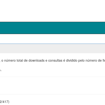
, o número total de downloads e consultas é dividido pelo número de f
.
22/417)