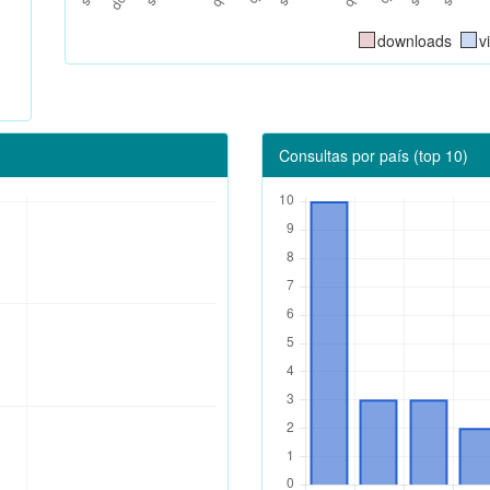
downloads
v
Consultas por país (top 10)