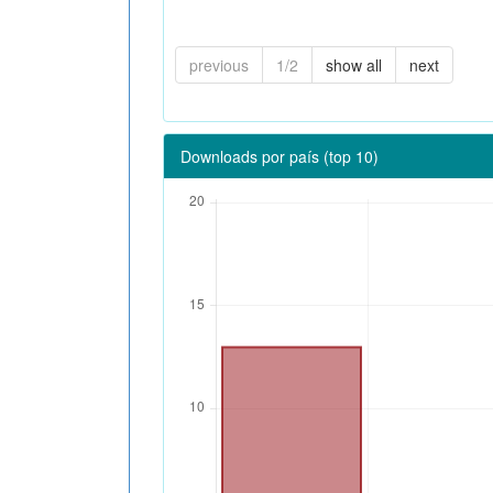
previous
1/2
show all
next
Downloads por país (top 10)