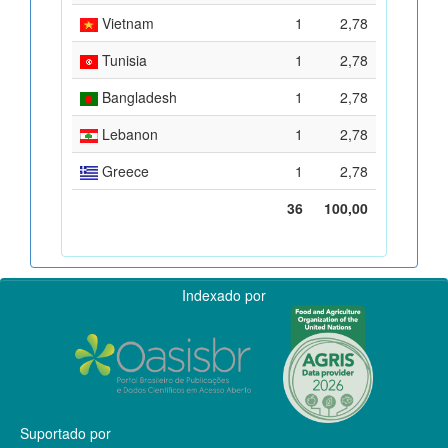
Vietnam
1
2,78
Tunisia
1
2,78
Bangladesh
1
2,78
Lebanon
1
2,78
Greece
1
2,78
36
100,00
Indexado por
Suportado por