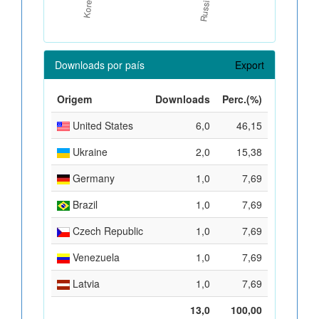
Downloads por país
Export
Origem
Downloads
Perc.(%)
United States
6,0
46,15
Ukraine
2,0
15,38
Germany
1,0
7,69
Brazil
1,0
7,69
Czech Republic
1,0
7,69
Venezuela
1,0
7,69
Latvia
1,0
7,69
13,0
100,00