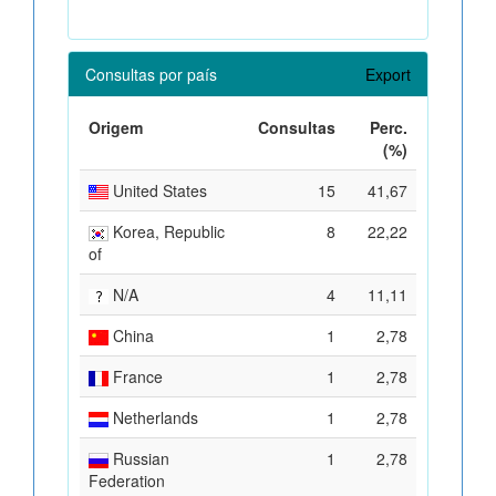
Consultas por país
Export
Origem
Consultas
Perc.
(%)
United States
15
41,67
Korea, Republic
8
22,22
of
N/A
4
11,11
China
1
2,78
France
1
2,78
Netherlands
1
2,78
Russian
1
2,78
Federation