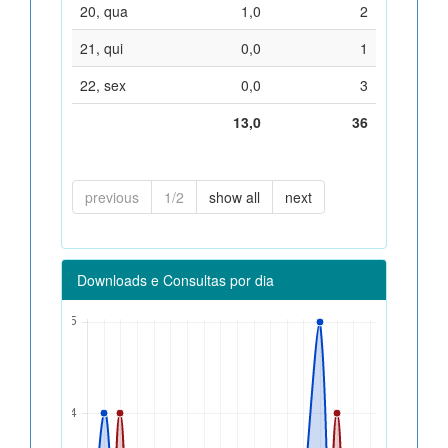
20, qua
1,0
2
21, qui
0,0
1
22, sex
0,0
3
13,0
36
previous
1/2
show all
next
Downloads e Consultas por dia