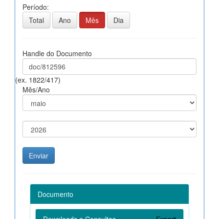
Período:
Total
Ano
Mês
Dia
Handle do Documento
(ex. 1822/417)
Mês/Ano
Documento
Downloads e Consultas
Export