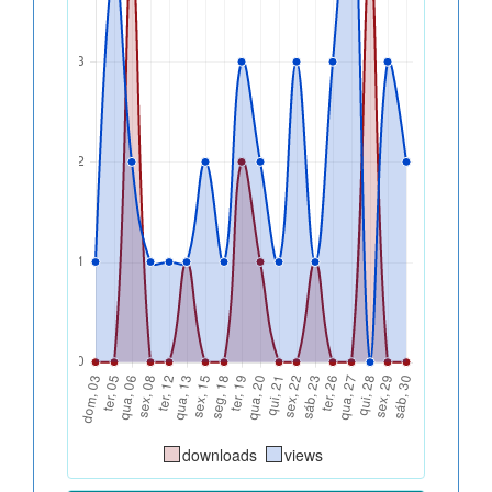
downloads
views