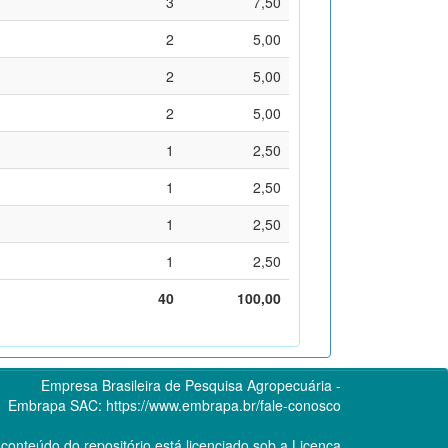
3
7,50
2
5,00
2
5,00
2
5,00
1
2,50
1
2,50
1
2,50
1
2,50
40
100,00
Empresa Brasileira de Pesquisa Agropecuária -
Embrapa
SAC:
https://www.embrapa.br/fale-conosco
conteúdo do repositório está licenciado sob a Licença