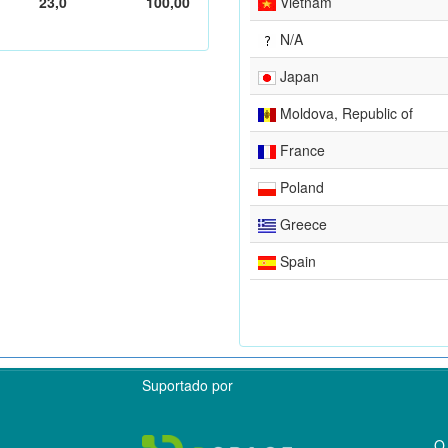
23,0
100,00
Vietnam
N/A
Japan
Moldova, Republic of
France
Poland
Greece
Spain
Suportado por
O 