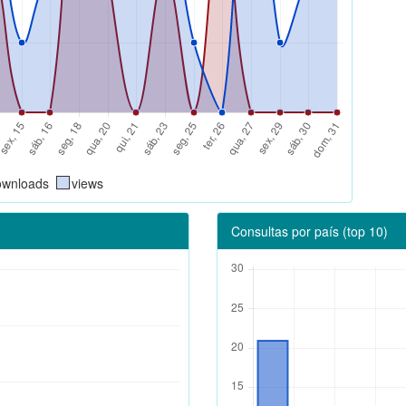
ownloads
views
Consultas por país (top 10)