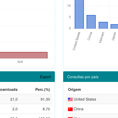
Export
Consultas por país
ownloads
Perc.(%)
Origem
21,0
91,30
United States
2,0
8,70
China