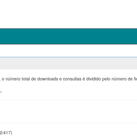
, o número total de downloads e consultas é dividido pelo número de f
.
22/417)