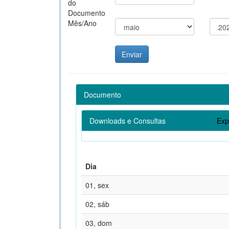
do
Documento
Mês/Ano
Documento
Downloads e Consultas
Exp
Dia
01, sex
02, sáb
03, dom