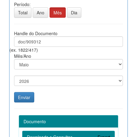
Período:
Total
Ano
Mês
Dia
Handle do Documento
(ex. 1822/417)
Mês/Ano
Documento
Downloads e Consultas
Export