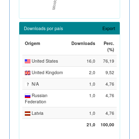
Downloads por país
Export
Origem
Downloads
Perc.
(%)
United States
16,0
76,19
United Kingdom
2,0
9,52
N/A
1,0
4,76
Russian
1,0
4,76
Federation
Latvia
1,0
4,76
21,0
100,00