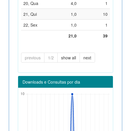
20, Qua
4,0
1
21, Qui
1,0
10
22, Sex
1,0
1
21,0
39
previous
1/2
show all
next
Downloads e Consultas por dia