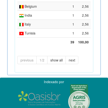
Belgium
1
2,56
India
1
2,56
Italy
1
2,56
Tunisia
1
2,56
39
100,00
previous
1/2
show all
next
Indexado por