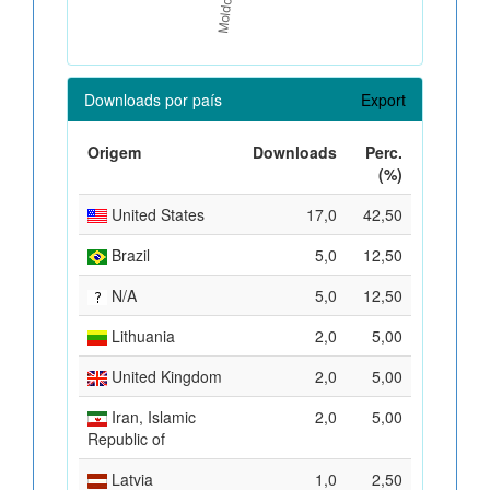
Downloads por país
Export
Origem
Downloads
Perc.
(%)
United States
17,0
42,50
Brazil
5,0
12,50
N/A
5,0
12,50
Lithuania
2,0
5,00
United Kingdom
2,0
5,00
Iran, Islamic
2,0
5,00
Republic of
Latvia
1,0
2,50