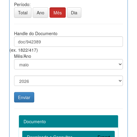
Período:
Total
Ano
Mês
Dia
Handle do Documento
(ex. 1822/417)
Mês/Ano
Documento
Downloads e Consultas
Export