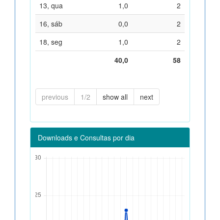
13, qua
1,0
2
16, sáb
0,0
2
18, seg
1,0
2
40,0
58
previous
1/2
show all
next
Downloads e Consultas por dia