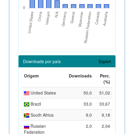
Downloads por país
Export
Origem
Downloads
Perc.
(%)
United States
50,0
51,02
Brazil
33,0
33,67
South Africa
9,0
9,18
Russian
2,0
2,04
Federation