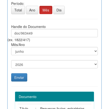
Período:
Total
Ano
Mês
Dia
Handle do Documento
(ex. 1822/417)
Mês/Ano
Documento
Título
:
Pequenas frutas: estratégias