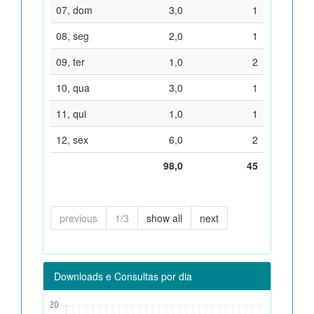
07, dom
3,0
1
08, seg
2,0
1
09, ter
1,0
2
10, qua
3,0
1
11, qui
1,0
1
12, sex
6,0
2
98,0
45
previous
1/3
show all
next
Downloads e Consultas por dia