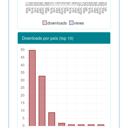
downloads
views
Downloads por país (top 10)