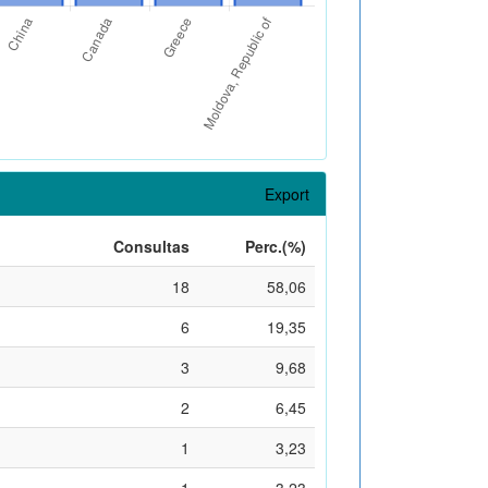
Export
Consultas
Perc.(%)
18
58,06
6
19,35
3
9,68
2
6,45
1
3,23
1
3,23