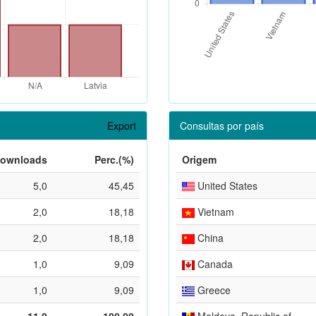
Export
Consultas por país
ownloads
Perc.(%)
Origem
5,0
45,45
United States
2,0
18,18
Vietnam
2,0
18,18
China
1,0
9,09
Canada
1,0
9,09
Greece
11,0
100,00
Moldova, Republic of