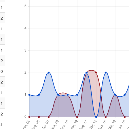
1
2
1
1
1
2
0
2
1
1
2
31