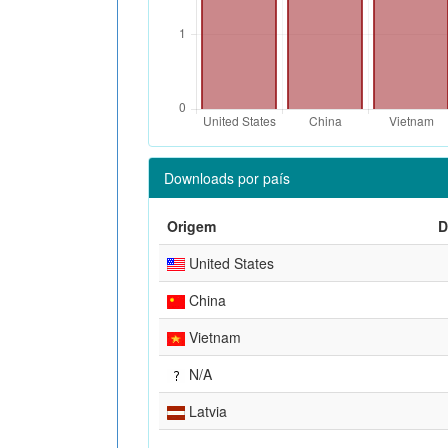
Downloads por país
Origem
D
United States
China
Vietnam
N/A
Latvia