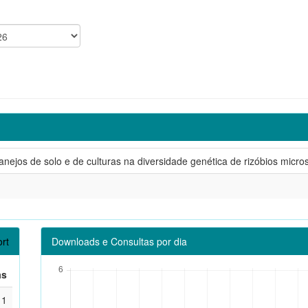
anejos de solo e de culturas na diversidade genética de rizóbios micro
rt
Downloads e Consultas por dia
as
1