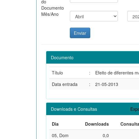
do
Documento
Mês/Ano
Documento
Título
:
Efeito de diferentes m
Data entrada
:
21-05-2013
Downloads e Consultas
Expo
Dia
Downloads
Consult
05, Dom
0,0