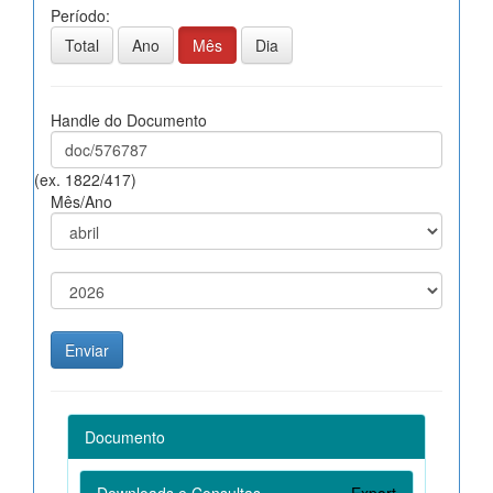
Período:
Total
Ano
Mês
Dia
Handle do Documento
(ex. 1822/417)
Mês/Ano
Documento
Downloads e Consultas
Export