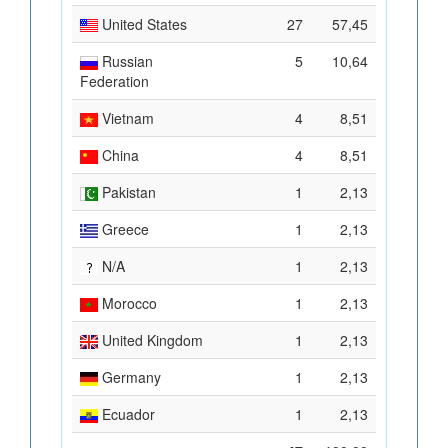
United States
27
57,45
Russian
5
10,64
Federation
Vietnam
4
8,51
China
4
8,51
Pakistan
1
2,13
Greece
1
2,13
N/A
1
2,13
Morocco
1
2,13
United Kingdom
1
2,13
Germany
1
2,13
Ecuador
1
2,13