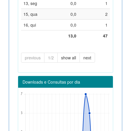
13, seg
0,0
1
15, qua
0,0
2
16, qui
0,0
1
13,0
47
previous
1/2
show all
next
Downloads e Consultas por dia