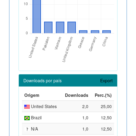
Downloads por país
Export
Origem
Downloads
Perc.(%)
United States
2,0
25,00
Brazil
1,0
12,50
N/A
1,0
12,50