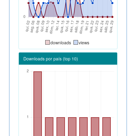
downloads
views
Downloads por país (top 10)