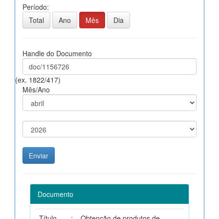
Período:
Total
Ano
Mês
Dia
Handle do Documento
(ex. 1822/417)
Mês/Ano
Documento
Título
:
Obtenção de produtos de