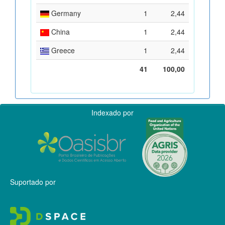
Germany
1
2,44
China
1
2,44
Greece
1
2,44
41
100,00
Indexado por
Suportado por