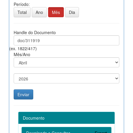
Período:
Total
Ano
Mês
Dia
Handle do Documento
(ex. 1822/417)
Mês/Ano
Documento
Downloads e Consultas
Export