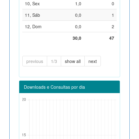
10, Sex
1,0
0
11, Sáb
0,0
1
12, Dom
0,0
2
30,0
47
previous
1/3
show all
next
Downloads e Consultas por dia