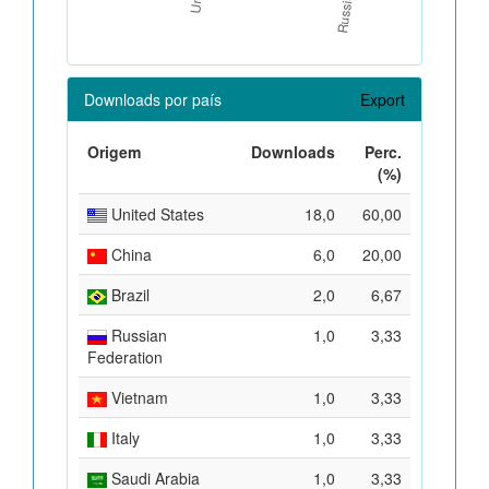
Downloads por país
Export
Origem
Downloads
Perc.
(%)
United States
18,0
60,00
China
6,0
20,00
Brazil
2,0
6,67
Russian
1,0
3,33
Federation
Vietnam
1,0
3,33
Italy
1,0
3,33
Saudi Arabia
1,0
3,33