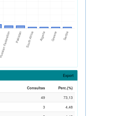
Export
Consultas
Perc.(%)
49
73,13
3
4,48