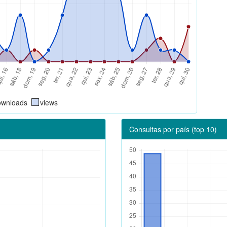
ownloads
views
Consultas por país (top 10)