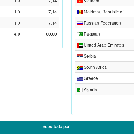
1,0
7,14
Vietnam
1,0
7,14
Moldova, Republic of
1,0
7,14
Russian Federation
14,0
100,00
Pakistan
United Arab Emirates
Serbia
South Africa
Greece
Algeria
Suportado por