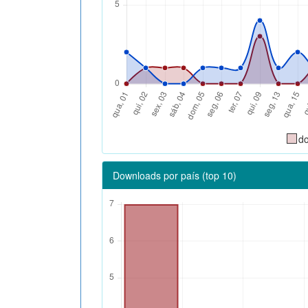
d
Downloads por país (top 10)