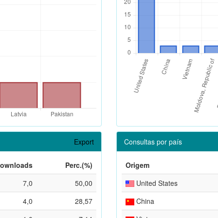
Export
Consultas por país
ownloads
Perc.(%)
Origem
7,0
50,00
United States
4,0
28,57
China