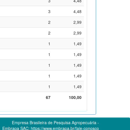
3
4,48
3
4,48
2
2,99
2
2,99
1
1,49
1
1,49
1
1,49
1
1,49
1
1,49
67
100,00
Empresa Brasileira de Pesquisa Agropecuária -
Embrapa
SAC:
https://www.embrapa.br/fale-conosco