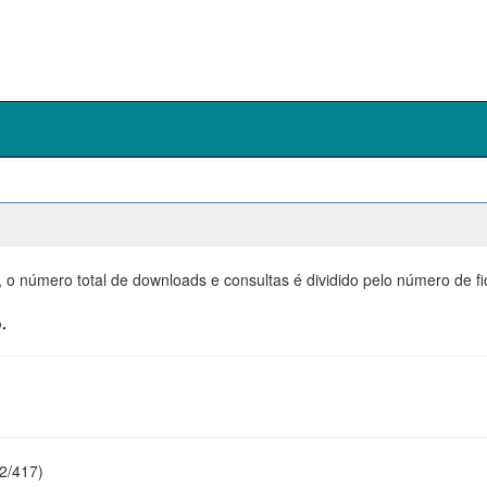
, o número total de downloads e consultas é dividido pelo número de f
.
22/417)