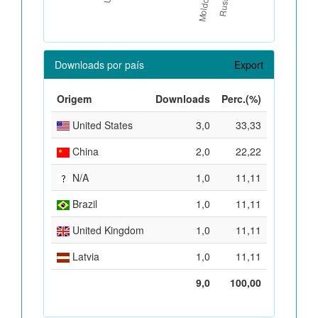
Downloads por país
Export
Origem
Downloads
Perc.(%)
United States
3,0
33,33
China
2,0
22,22
N/A
1,0
11,11
Brazil
1,0
11,11
United Kingdom
1,0
11,11
Latvia
1,0
11,11
9,0
100,00