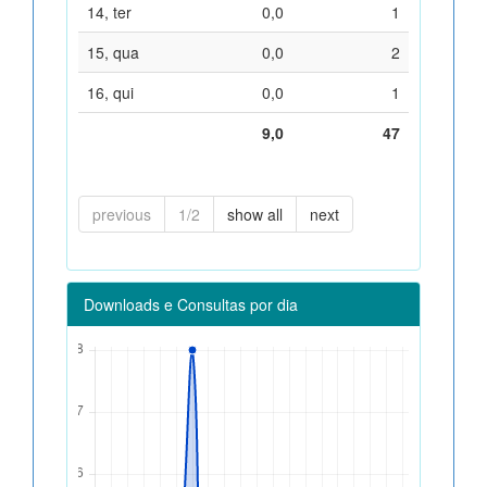
14, ter
0,0
1
15, qua
0,0
2
16, qui
0,0
1
9,0
47
previous
1/2
show all
next
Downloads e Consultas por dia