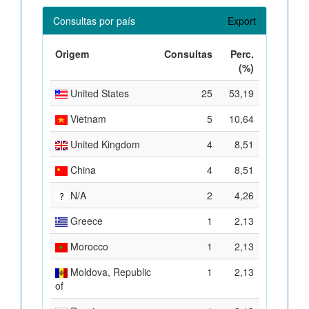
Consultas por país
Export
Origem
Consultas
Perc.
(%)
United States
25
53,19
Vietnam
5
10,64
United Kingdom
4
8,51
China
4
8,51
N/A
2
4,26
Greece
1
2,13
Morocco
1
2,13
Moldova, Republic
1
2,13
of