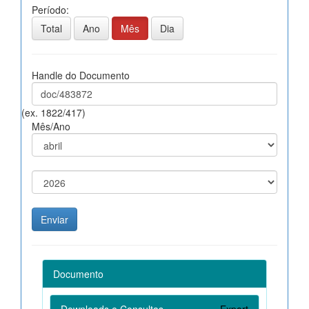
Período:
Total
Ano
Mês
Dia
Handle do Documento
(ex. 1822/417)
Mês/Ano
Documento
Downloads e Consultas
Export