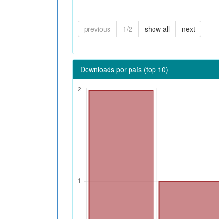
previous
1/2
show all
next
Downloads por país (top 10)