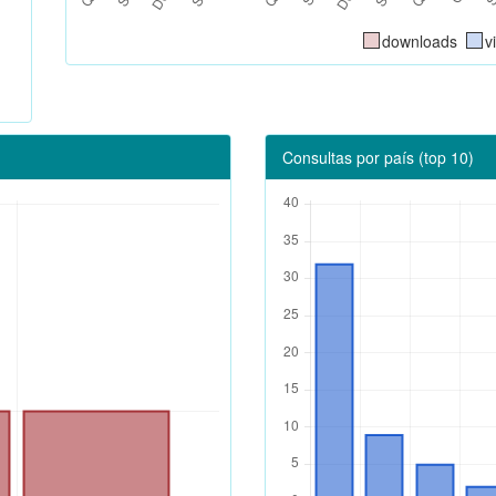
downloads
v
Consultas por país (top 10)