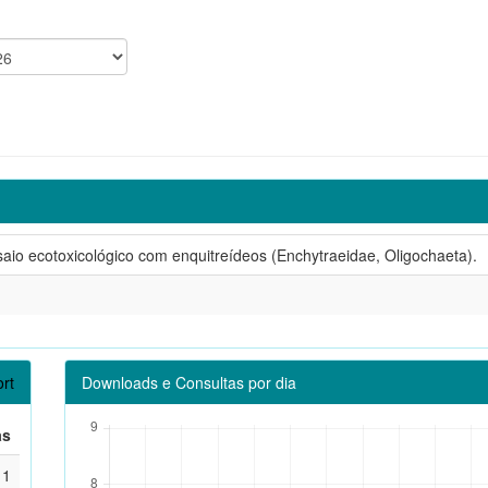
aio ecotoxicológico com enquitreídeos (Enchytraeidae, Oligochaeta).
rt
Downloads e Consultas por dia
as
1