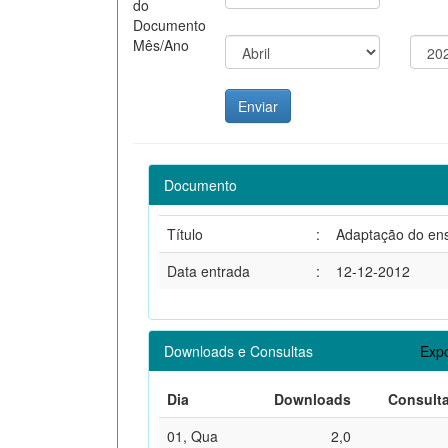
do
Documento
Mês/Ano
Documento
Título
:
Adaptação do ens
Data entrada
:
12-12-2012
Downloads e Consultas
Expo
Dia
Downloads
Consult
01, Qua
2,0