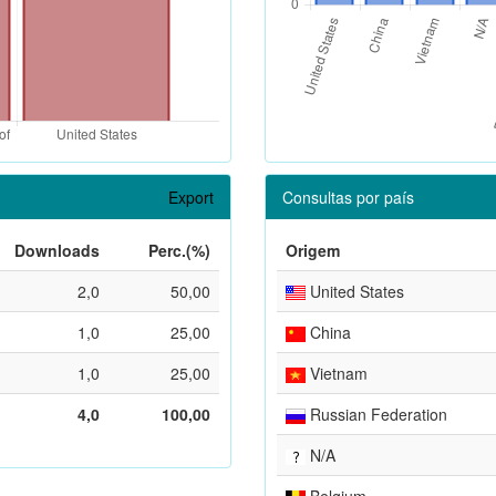
Export
Consultas por país
Downloads
Perc.(%)
Origem
2,0
50,00
United States
1,0
25,00
China
1,0
25,00
Vietnam
4,0
100,00
Russian Federation
N/A
Belgium