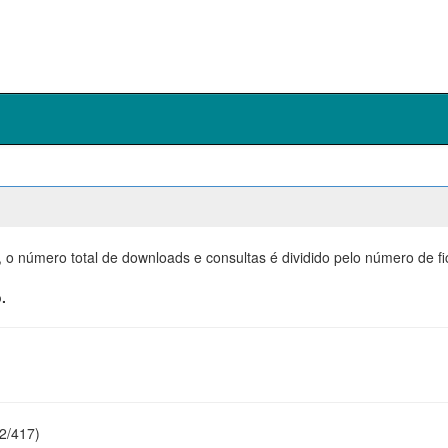
, o número total de downloads e consultas é dividido pelo número de f
.
22/417)