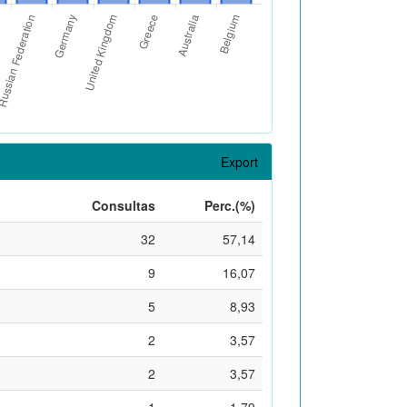
Export
Consultas
Perc.(%)
32
57,14
9
16,07
5
8,93
2
3,57
2
3,57
1
1,79