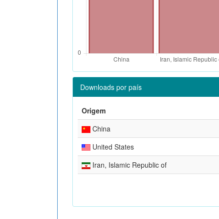
Downloads por país
Origem
China
United States
Iran, Islamic Republic of