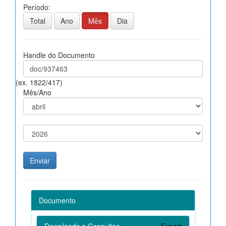
Período:
Total
Ano
Mês
Dia
Handle do Documento
(ex. 1822/417)
Mês/Ano
Documento
Downloads e Consultas
Export