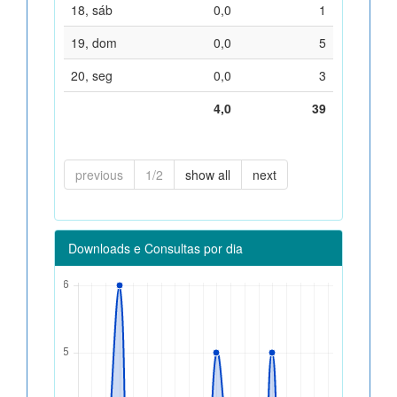
18, sáb
0,0
1
19, dom
0,0
5
20, seg
0,0
3
4,0
39
previous
1/2
show all
next
Downloads e Consultas por dia