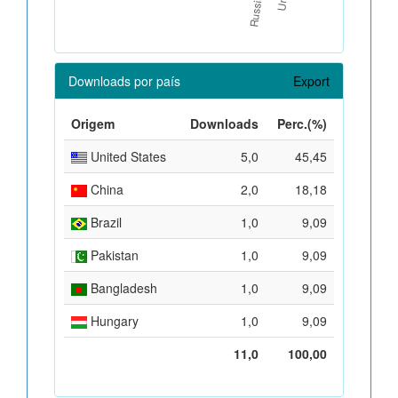
Downloads por país
Export
Origem
Downloads
Perc.(%)
United States
5,0
45,45
China
2,0
18,18
Brazil
1,0
9,09
Pakistan
1,0
9,09
Bangladesh
1,0
9,09
Hungary
1,0
9,09
11,0
100,00