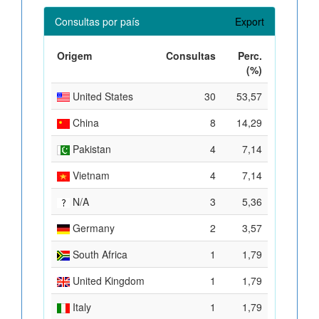
Consultas por país
Export
Origem
Consultas
Perc.
(%)
United States
30
53,57
China
8
14,29
Pakistan
4
7,14
Vietnam
4
7,14
N/A
3
5,36
Germany
2
3,57
South Africa
1
1,79
United Kingdom
1
1,79
Italy
1
1,79