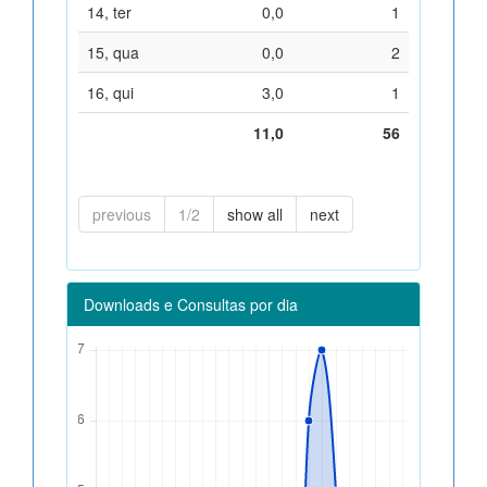
14, ter
0,0
1
15, qua
0,0
2
16, qui
3,0
1
11,0
56
previous
1/2
show all
next
Downloads e Consultas por dia