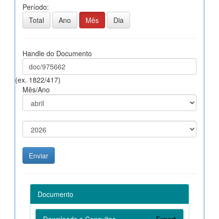
Período:
Total
Ano
Mês
Dia
Handle do Documento
(ex. 1822/417)
Mês/Ano
Documento
Downloads e Consultas
Export