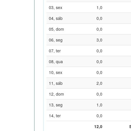
03, sex
1,0
04, sáb
0,0
05, dom
0,0
06, seg
3,0
07, ter
0,0
08, qua
0,0
10, sex
0,0
11, sáb
2,0
12, dom
0,0
13, seg
1,0
14, ter
0,0
12,0