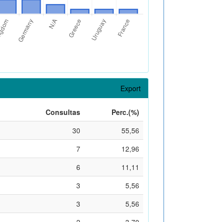
Export
Consultas
Perc.(%)
30
55,56
7
12,96
6
11,11
3
5,56
3
5,56
2
3,70