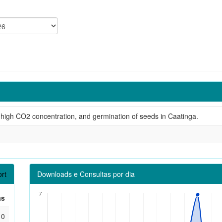
, high CO2 concentration, and germination of seeds in Caatinga.
rt
Downloads e Consultas por dia
as
0