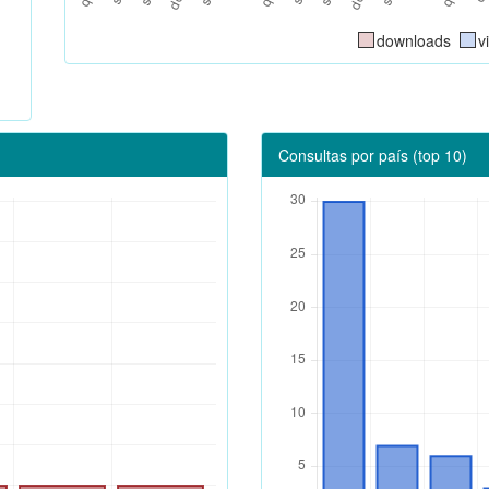
downloads
v
Consultas por país (top 10)