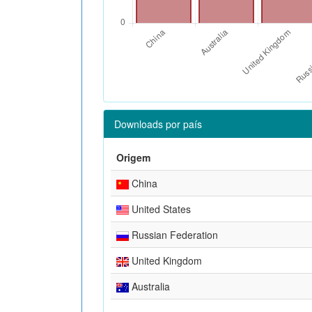
Downloads por país
Origem
China
United States
Russian Federation
United Kingdom
Australia