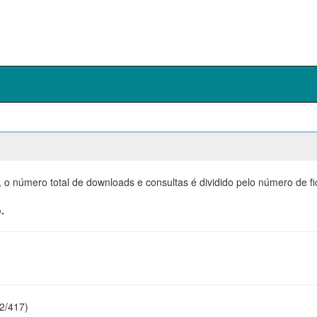
, o número total de downloads e consultas é dividido pelo número de f
.
22/417)