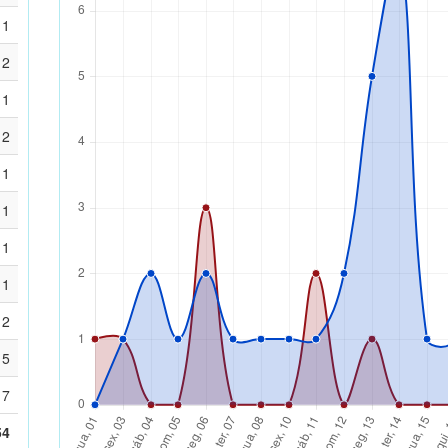
1
2
1
2
1
1
1
1
2
5
7
54