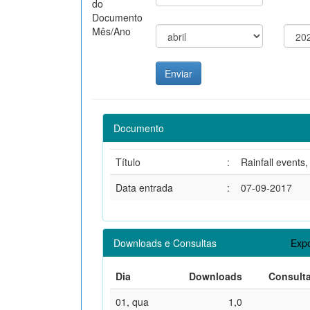
do
Documento
Mês/Ano
Documento
Título
:
Rainfall events
Data entrada
:
07-09-2017
Downloads e Consultas
Expo
Dia
Downloads
Consult
01, qua
1,0