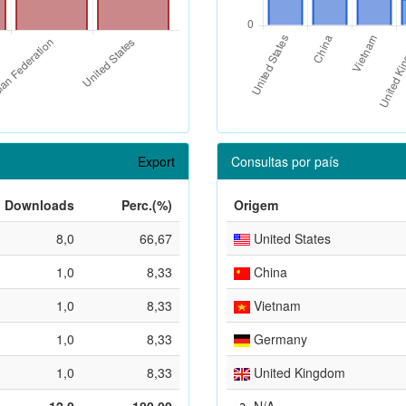
Export
Consultas por país
Downloads
Perc.(%)
Origem
8,0
66,67
United States
1,0
8,33
China
1,0
8,33
Vietnam
1,0
8,33
Germany
1,0
8,33
United Kingdom
12,0
100,00
N/A