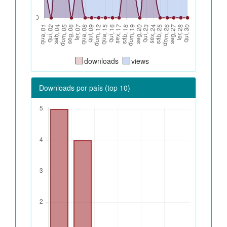
downloads
views
Downloads por país (top 10)