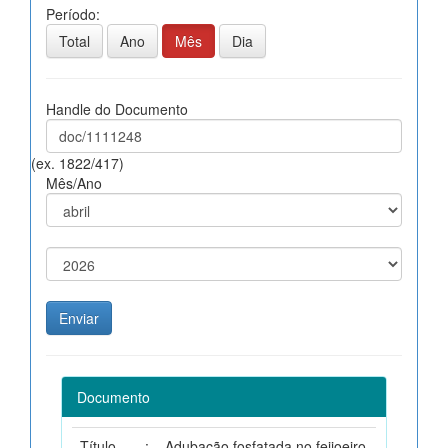
Período:
Total
Ano
Mês
Dia
Handle do Documento
(ex. 1822/417)
Mês/Ano
Documento
Título
:
Adubação fosfatada no feijoeiro