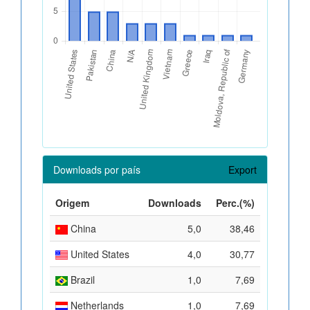
Downloads por país
Export
Origem
Downloads
Perc.(%)
China
5,0
38,46
United States
4,0
30,77
Brazil
1,0
7,69
Netherlands
1,0
7,69