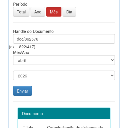
Período:
Total
Ano
Mês
Dia
Handle do Documento
(ex. 1822/417)
Mês/Ano
Documento
Título
:
Caracterização de sistemas de