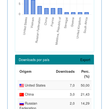
Downloads por país
Export
Origem
Downloads
Perc.
(%)
United States
7,0
50,00
China
3,0
21,43
Russian
2,0
14,29
Federation