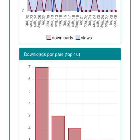
downloads
views
Downloads por país (top 10)