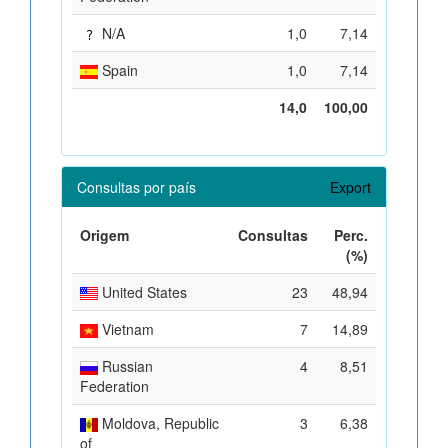
N/A
1,0
7,14
Spain
1,0
7,14
14,0
100,00
Consultas por país
Export
Origem
Consultas
Perc.
(%)
United States
23
48,94
Vietnam
7
14,89
Russian
4
8,51
Federation
Moldova, Republic
3
6,38
of