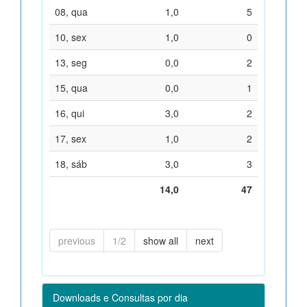
08, qua
1,0
5
10, sex
1,0
0
13, seg
0,0
2
15, qua
0,0
1
16, qui
3,0
2
17, sex
1,0
2
18, sáb
3,0
3
14,0
47
previous
1/2
show all
next
Downloads e Consultas por dia