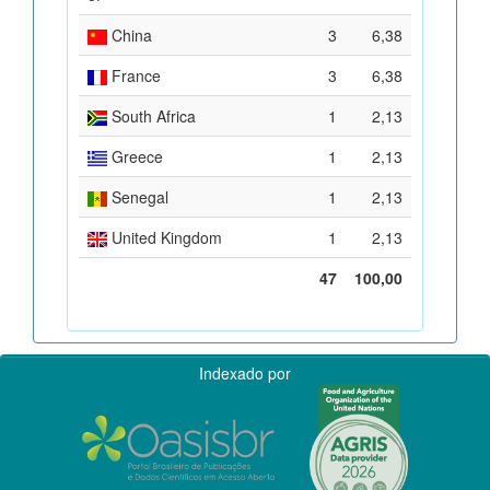
China
3
6,38
France
3
6,38
South Africa
1
2,13
Greece
1
2,13
Senegal
1
2,13
United Kingdom
1
2,13
47
100,00
Indexado por