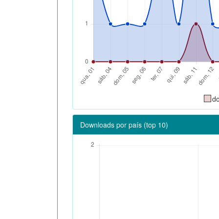
d
Downloads por país (top 10)