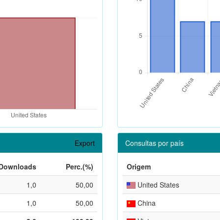
Export
Consultas por país
Downloads
Perc.(%)
Origem
1,0
50,00
United States
1,0
50,00
China