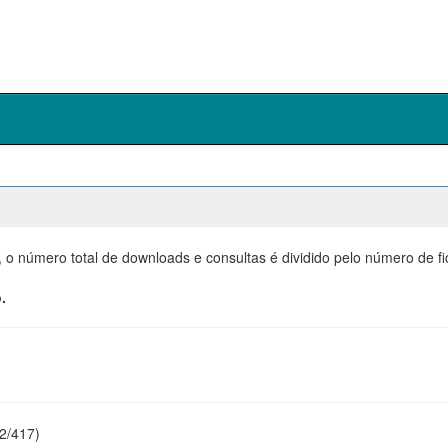
, o número total de downloads e consultas é dividido pelo número de f
.
22/417)