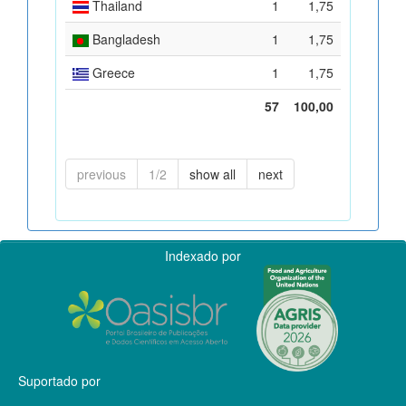
Thailand
1
1,75
Bangladesh
1
1,75
Greece
1
1,75
57
100,00
previous
1/2
show all
next
Indexado por
Suportado por