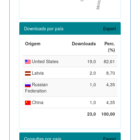
Downloads por país
Export
Origem
Downloads
Perc.
(%)
United States
19,0
82,61
Latvia
2,0
8,70
Russian
1,0
4,35
Federation
China
1,0
4,35
23,0
100,00
Consultas por país
Export