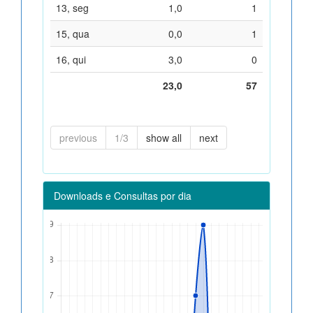
13, seg
1,0
1
15, qua
0,0
1
16, qui
3,0
0
23,0
57
previous
1/3
show all
next
Downloads e Consultas por dia