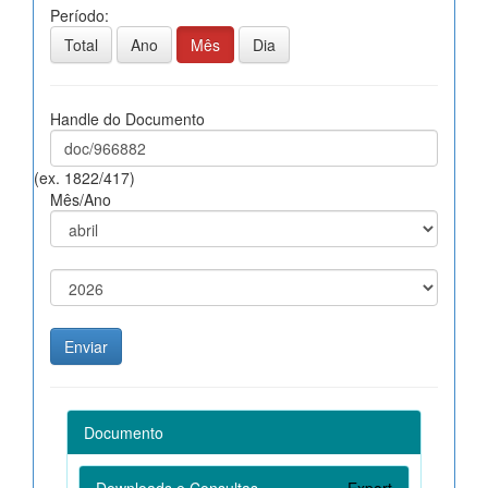
Período:
Total
Ano
Mês
Dia
Handle do Documento
(ex. 1822/417)
Mês/Ano
Documento
Downloads e Consultas
Export