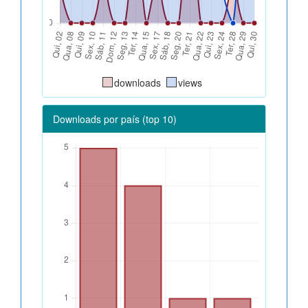
downloads
views
Downloads por país (top 10)