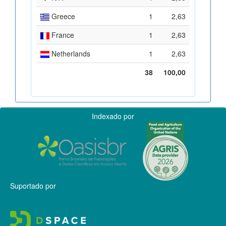
Greece
1
2,63
France
1
2,63
Netherlands
1
2,63
38
100,00
Indexado por
Suportado por