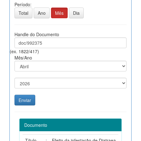
Período:
Total
Ano
Mês
Dia
Handle do Documento
(ex. 1822/417)
Mês/Ano
Documento
Título
:
Efeito da infestação de Diatraea