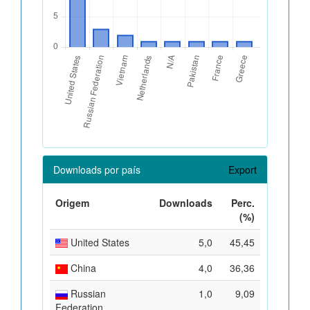
Downloads por país
Export
Origem
Downloads
Perc.
(%)
United States
5,0
45,45
China
4,0
36,36
Russian
1,0
9,09
Federation