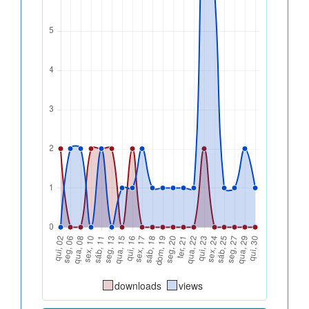
downloads
views