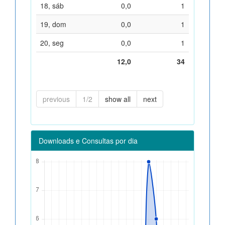
18, sáb
0,0
1
19, dom
0,0
1
20, seg
0,0
1
12,0
34
previous
1/2
show all
next
Downloads e Consultas por dia