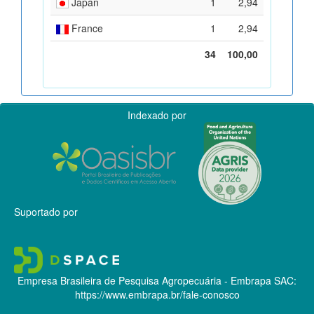
Japan
1
2,94
France
1
2,94
34
100,00
Indexado por
Suportado por
Empresa Brasileira de Pesquisa Agropecuária - Embrapa
SAC:
https://www.embrapa.br/fale-conosco