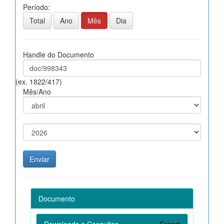
Período:
Total
Ano
Mês
Dia
Handle do Documento
(ex. 1822/417)
Mês/Ano
Documento
Downloads e Consultas
Export