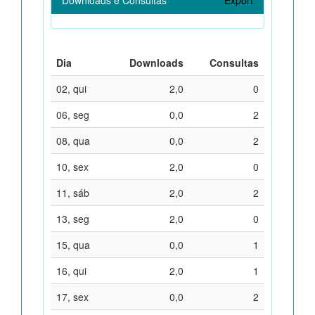
Dia
Downloads
Consultas
02, qui
2,0
0
06, seg
0,0
2
08, qua
0,0
2
10, sex
2,0
0
11, sáb
2,0
2
13, seg
2,0
0
15, qua
0,0
1
16, qui
2,0
1
17, sex
0,0
2