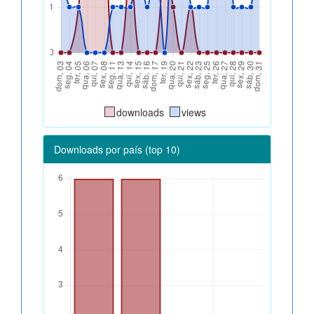
downloads
views
Downloads por país (top 10)