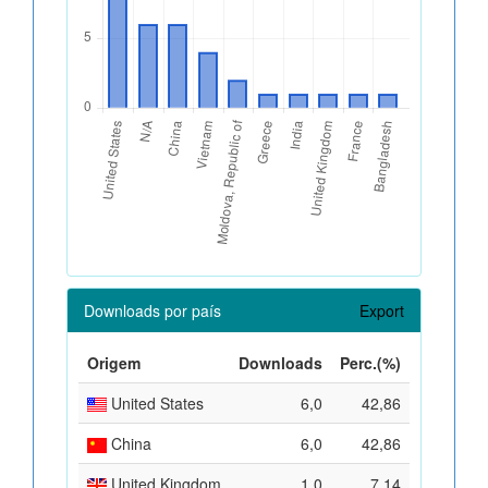
Downloads por país
Export
Origem
Downloads
Perc.(%)
United States
6,0
42,86
China
6,0
42,86
United Kingdom
1,0
7,14