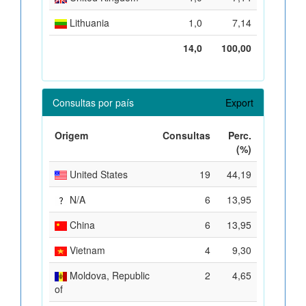
Lithuania
1,0
7,14
14,0
100,00
Consultas por país
Export
Origem
Consultas
Perc.
(%)
United States
19
44,19
N/A
6
13,95
China
6
13,95
Vietnam
4
9,30
Moldova, Republic
2
4,65
of