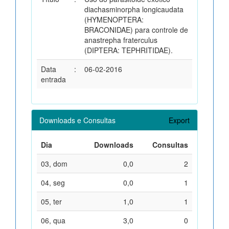
diachasminorpha longicaudata
(HYMENOPTERA:
BRACONIDAE) para controle de
anastrepha fraterculus
(DIPTERA: TEPHRITIDAE).
Data
:
06-02-2016
entrada
Downloads e Consultas
Export
Dia
Downloads
Consultas
03, dom
0,0
2
04, seg
0,0
1
05, ter
1,0
1
06, qua
3,0
0