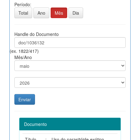
Período:
Total
Ano
Mês
Dia
Handle do Documento
(ex. 1822/417)
Mês/Ano
Documento
Título
:
Uso do parasitóide exótico