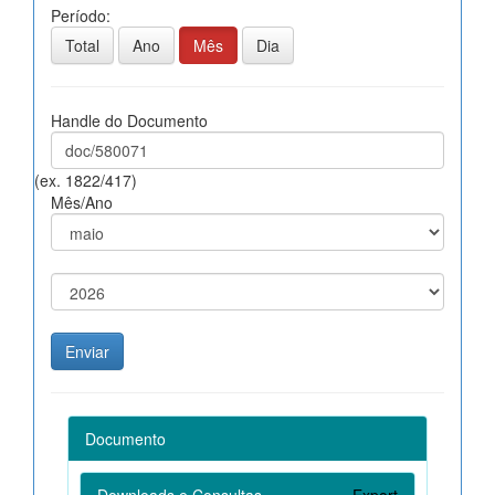
Período:
Total
Ano
Mês
Dia
Handle do Documento
(ex. 1822/417)
Mês/Ano
Documento
Downloads e Consultas
Export