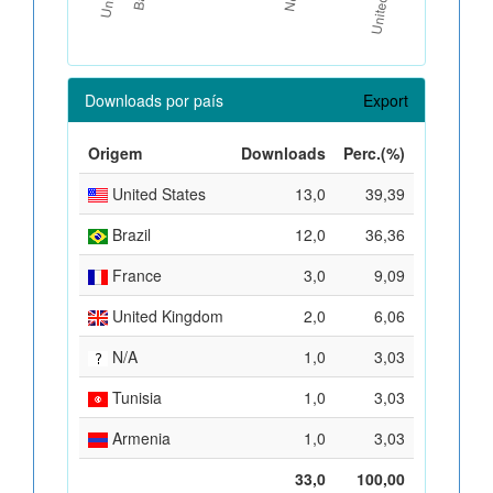
Downloads por país
Export
Origem
Downloads
Perc.(%)
United States
13,0
39,39
Brazil
12,0
36,36
France
3,0
9,09
United Kingdom
2,0
6,06
N/A
1,0
3,03
Tunisia
1,0
3,03
Armenia
1,0
3,03
33,0
100,00