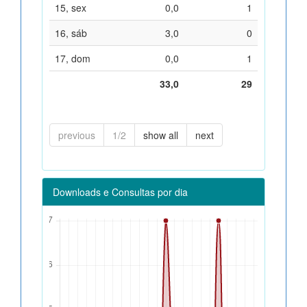
15, sex
0,0
1
16, sáb
3,0
0
17, dom
0,0
1
33,0
29
previous
1/2
show all
next
Downloads e Consultas por dia