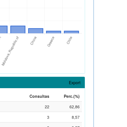
Export
Consultas
Perc.(%)
22
62,86
3
8,57