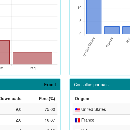
Export
Consultas por país
Downloads
Perc.(%)
Origem
9,0
75,00
United States
2,0
16,67
France