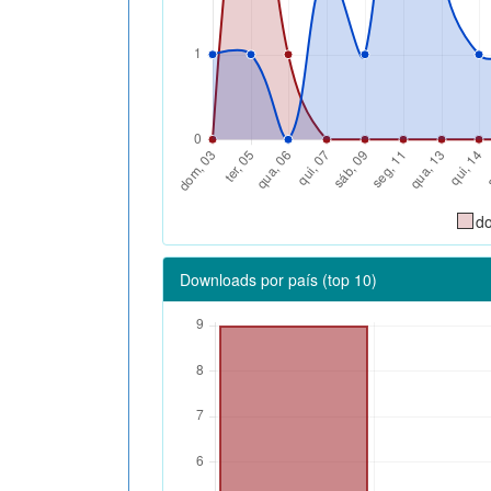
d
Downloads por país (top 10)