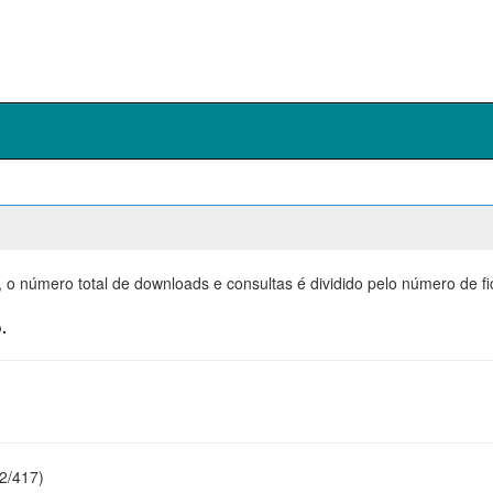
, o número total de downloads e consultas é dividido pelo número de f
.
22/417)