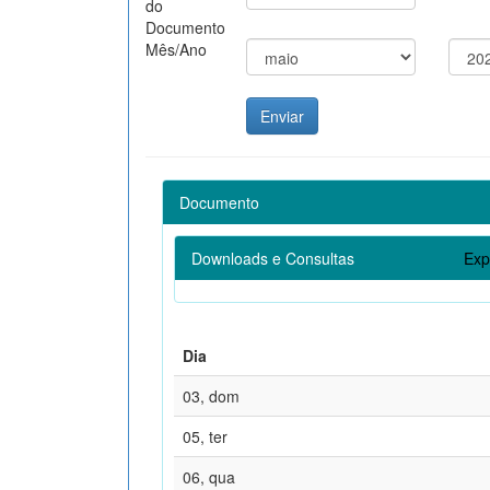
do
Documento
Mês/Ano
Documento
Downloads e Consultas
Exp
Dia
03, dom
05, ter
06, qua