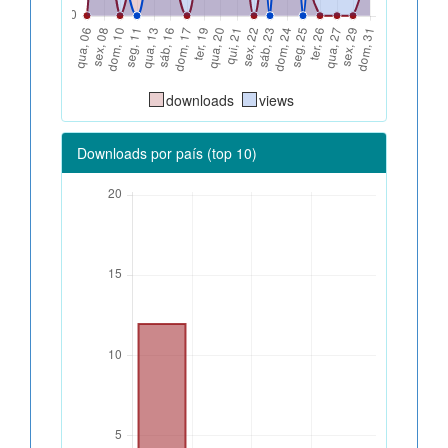
downloads
views
Downloads por país (top 10)