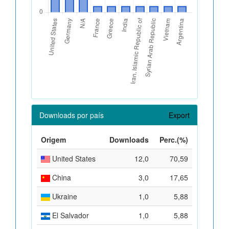
Downloads por país
Export
Origem
Downloads
Perc.(%)
United States
12,0
70,59
China
3,0
17,65
Ukraine
1,0
5,88
El Salvador
1,0
5,88