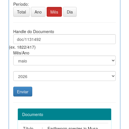
Período:
Total
Ano
Mês
Dia
Handle do Documento
(ex. 1822/417)
Mês/Ano
Documento
Título
:
Earthworm species in Musa