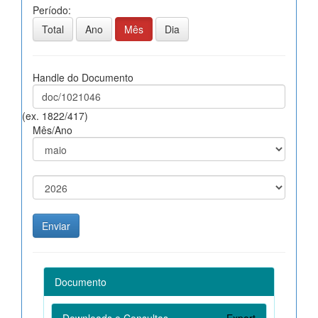
Período:
Total
Ano
Mês
Dia
Handle do Documento
(ex. 1822/417)
Mês/Ano
Documento
Downloads e Consultas
Export