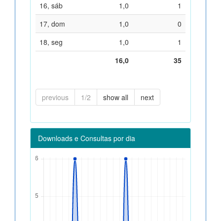
16, sáb
1,0
1
17, dom
1,0
0
18, seg
1,0
1
16,0
35
previous
1/2
show all
next
Downloads e Consultas por dia