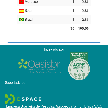
Morocco
1
2,86
Spain
1
2,86
Brazil
1
2,86
35
100,00
Indexado por
Suportado por
Empresa Brasileira de Pesquisa Agropecuária - Embrapa
SAC: