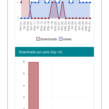
downloads
views
Downloads por país (top 10)