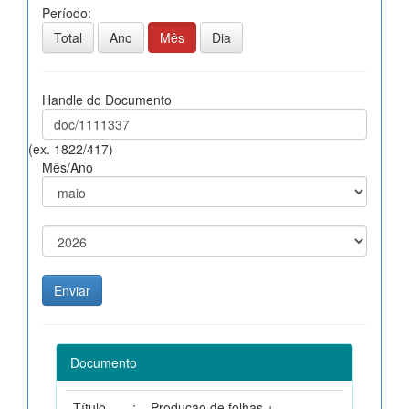
Período:
Total
Ano
Mês
Dia
Handle do Documento
(ex. 1822/417)
Mês/Ano
Documento
Título
:
Produção de folhas +