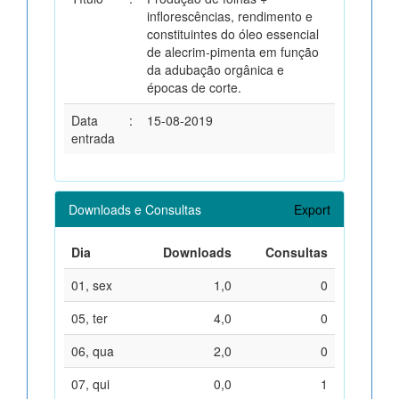
inflorescências, rendimento e
constituintes do óleo essencial
de alecrim-pimenta em função
da adubação orgânica e
épocas de corte.
Data
:
15-08-2019
entrada
Downloads e Consultas
Export
Dia
Downloads
Consultas
01, sex
1,0
0
05, ter
4,0
0
06, qua
2,0
0
07, qui
0,0
1