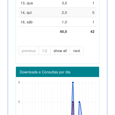
13, qua
3,0
1
14, qui
2,0
0
16, sáb
1,0
1
40,0
42
previous
1/2
show all
next
Downloads e Consultas por dia