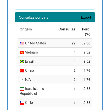
Consultas por país
Export
Origem
Consultas
Perc.
(%)
United States
22
52,38
Vietnam
4
9,52
Brazil
4
9,52
China
2
4,76
N/A
2
4,76
Iran, Islamic
1
2,38
Republic of
Chile
1
2,38