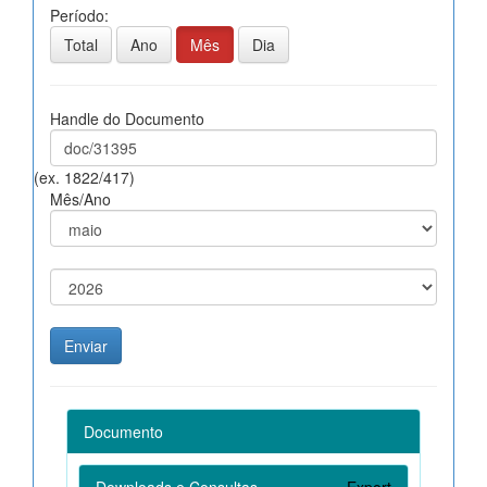
Período:
Total
Ano
Mês
Dia
Handle do Documento
(ex. 1822/417)
Mês/Ano
Documento
Downloads e Consultas
Export