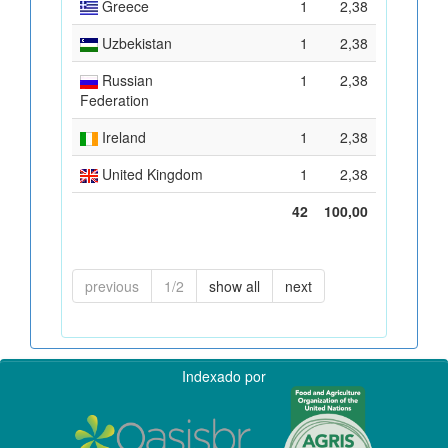
Greece
1
2,38
Uzbekistan
1
2,38
Russian
1
2,38
Federation
Ireland
1
2,38
United Kingdom
1
2,38
42
100,00
previous
1/2
show all
next
Indexado por