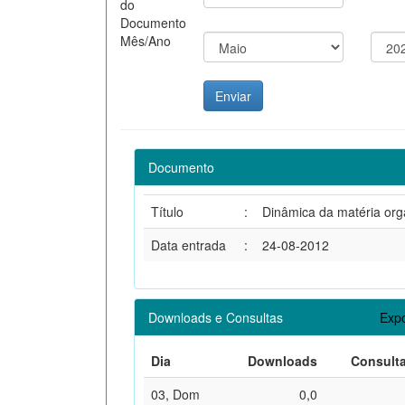
do
Documento
Mês/Ano
Documento
Título
:
Dinâmica da matéria org
Data entrada
:
24-08-2012
Downloads e Consultas
Expo
Dia
Downloads
Consult
03, Dom
0,0