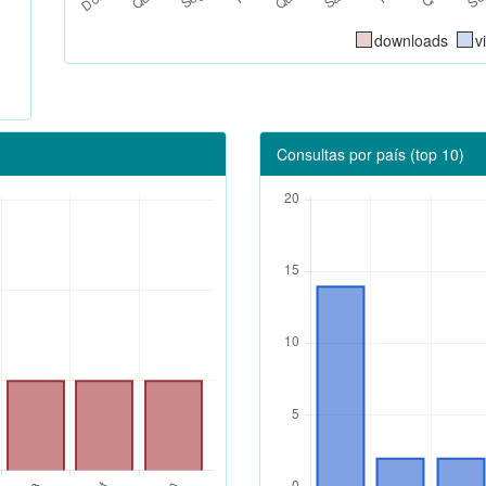
downloads
v
Consultas por país (top 10)