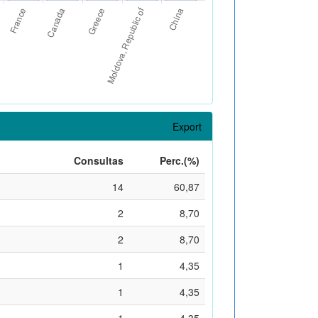
Export
Consultas
Perc.(%)
14
60,87
2
8,70
2
8,70
1
4,35
1
4,35
1
4,35