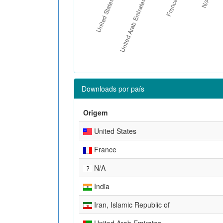
Downloads por país
Origem
United States
France
N/A
India
Iran, Islamic Republic of
United Arab Emirates