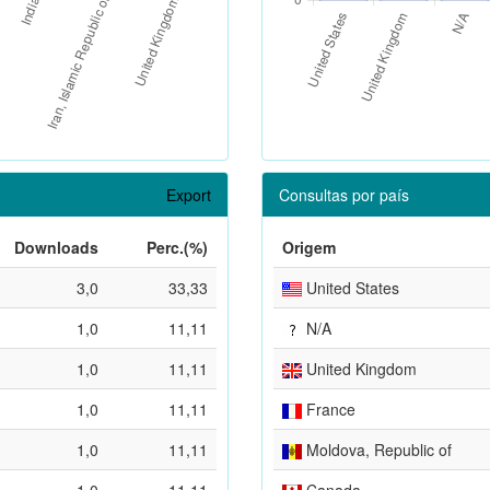
Export
Consultas por país
Downloads
Perc.(%)
Origem
3,0
33,33
United States
1,0
11,11
N/A
1,0
11,11
United Kingdom
1,0
11,11
France
1,0
11,11
Moldova, Republic of
1,0
11,11
Canada