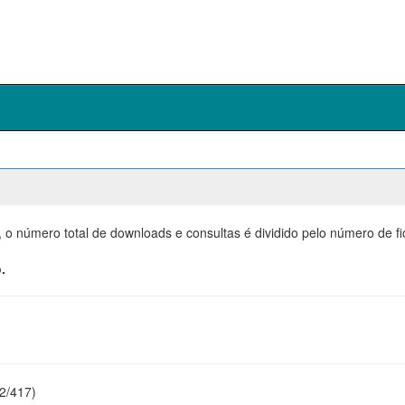
, o número total de downloads e consultas é dividido pelo número de f
.
22/417)