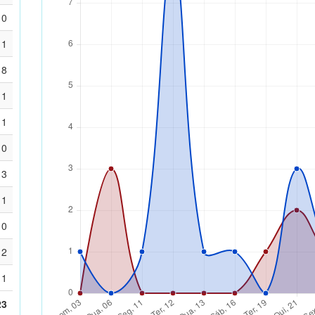
0
1
8
1
1
0
3
1
0
2
1
23