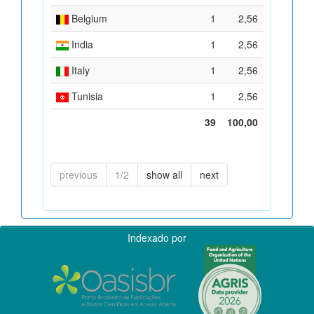
Belgium
1
2,56
India
1
2,56
Italy
1
2,56
Tunisia
1
2,56
39
100,00
previous
1/2
show all
next
Indexado por