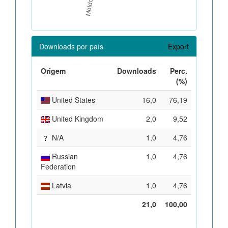
Downloads por país
Export
Origem
Downloads
Perc.
(%)
United States
16,0
76,19
United Kingdom
2,0
9,52
N/A
1,0
4,76
Russian
1,0
4,76
Federation
Latvia
1,0
4,76
21,0
100,00