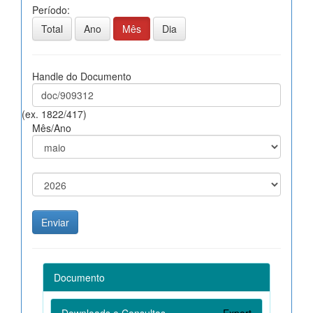
Período:
Total
Ano
Mês
Dia
Handle do Documento
(ex. 1822/417)
Mês/Ano
Documento
Downloads e Consultas
Export