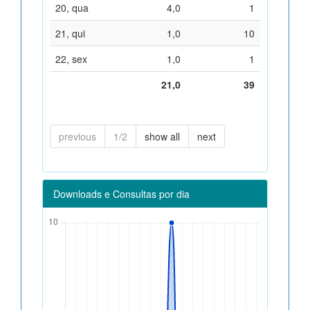
20, qua
4,0
1
21, qui
1,0
10
22, sex
1,0
1
21,0
39
previous
1/2
show all
next
Downloads e Consultas por dia