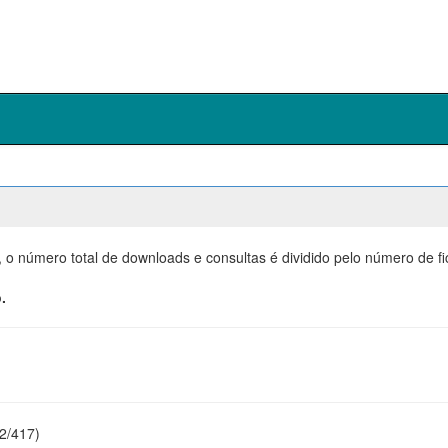
, o número total de downloads e consultas é dividido pelo número de f
.
22/417)