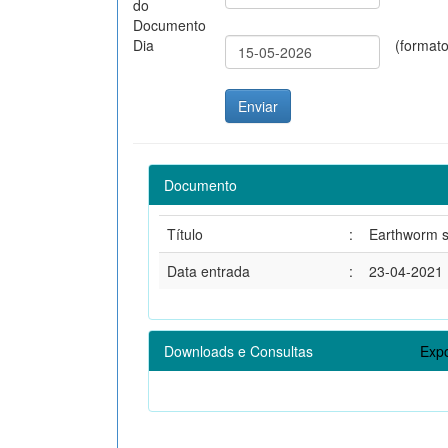
do
Documento
Dia
(format
Documento
Título
:
Earthworm sp
Data entrada
:
23-04-2021
Downloads e Consultas
Expo