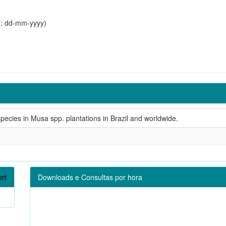
o: dd-mm-yyyy)
ecies in Musa spp. plantations in Brazil and worldwide.
rt
Downloads e Consultas por hora