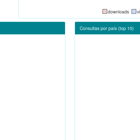
downloads
v
Consultas por país (top 10)