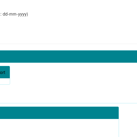
o: dd-mm-yyyy)
ort