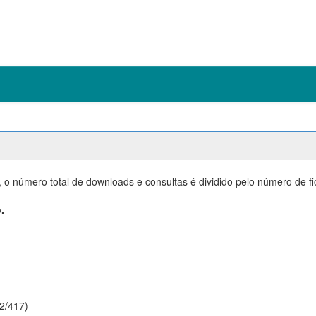
, o número total de downloads e consultas é dividido pelo número de f
.
22/417)