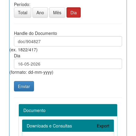
Período:
Total
Ano
Mês
Dia
Handle do Documento
(ex. 1822/417)
Dia
(formato: dd-mm-yyyy)
Documento
Downloads e Consultas
Export