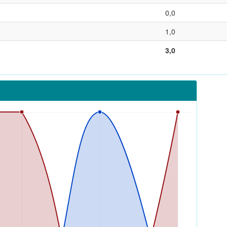
0,0
1,0
3,0