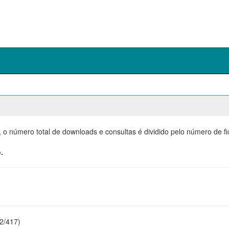
, o número total de downloads e consultas é dividido pelo número de f
.
22/417)