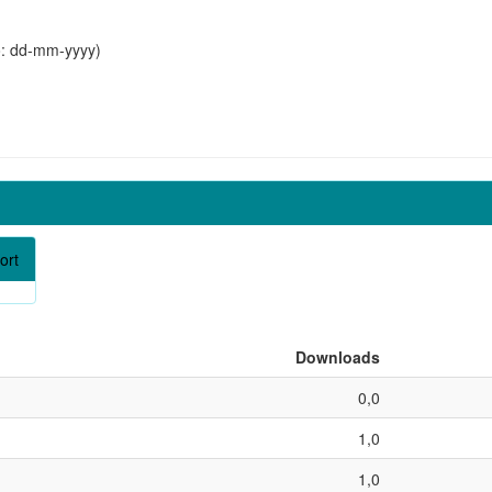
o: dd-mm-yyyy)
ort
Downloads
0,0
1,0
1,0