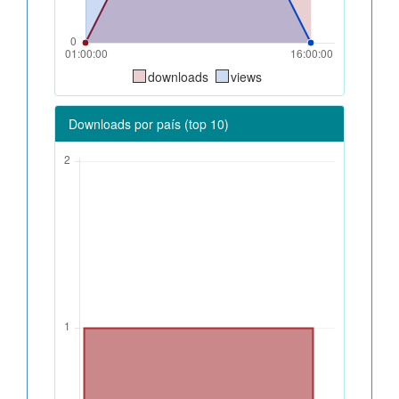
downloads
views
Downloads por país (top 10)