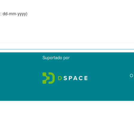
o: dd-mm-yyyy)
Suportado por
O 