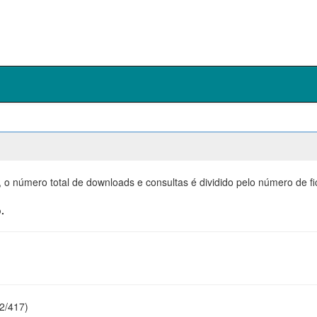
, o número total de downloads e consultas é dividido pelo número de f
.
22/417)