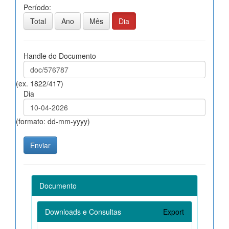
Período:
Total
Ano
Mês
Dia
Handle do Documento
(ex. 1822/417)
Dia
(formato: dd-mm-yyyy)
Documento
Downloads e Consultas
Export