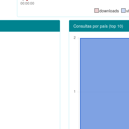
downloads
v
Consultas por país (top 10)