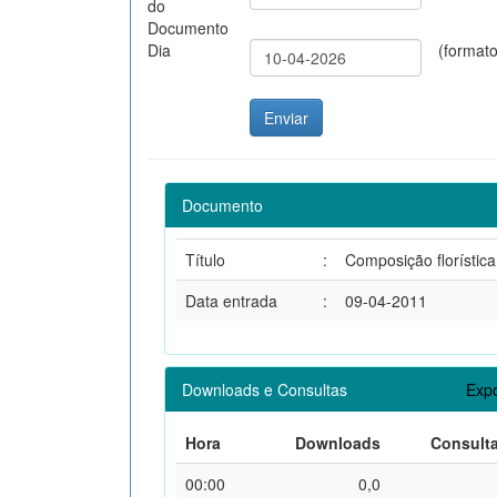
do
Documento
Dia
(format
Documento
Título
:
Composição florística
Data entrada
:
09-04-2011
Downloads e Consultas
Expo
Hora
Downloads
Consult
00:00
0,0