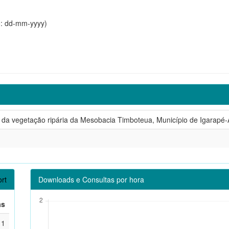
o: dd-mm-yyyy)
 da vegetação ripária da Mesobacia Timboteua, Município de Igarapé-A
rt
Downloads e Consultas por hora
as
1