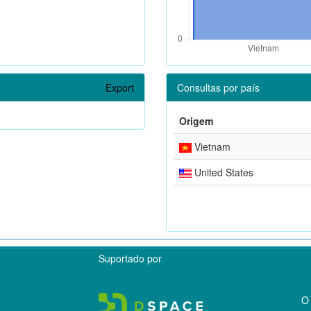
Export
Consultas por país
Origem
Vietnam
United States
Suportado por
O 