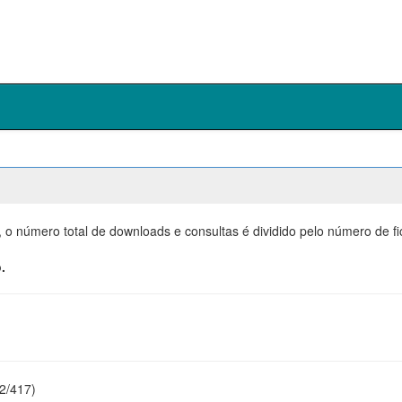
, o número total de downloads e consultas é dividido pelo número de f
.
22/417)