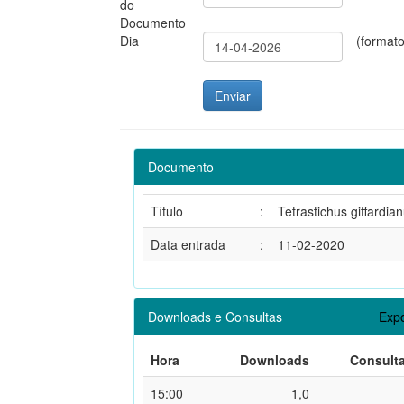
do
Documento
Dia
(format
Documento
Título
:
Tetrastichus giffardia
Data entrada
:
11-02-2020
Downloads e Consultas
Expo
Hora
Downloads
Consult
15:00
1,0