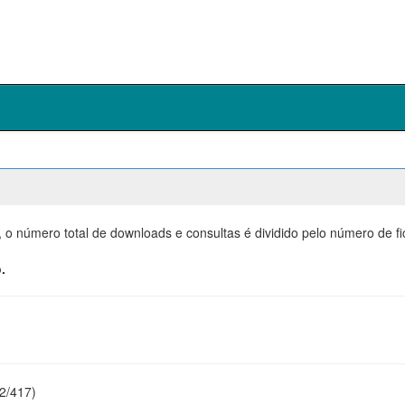
, o número total de downloads e consultas é dividido pelo número de f
.
22/417)