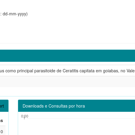
o: dd-mm-yyyy)
nus como principal parasitoide de Ceratitis capitata em goiabas, no Val
rt
Downloads e Consultas por hora
as
0