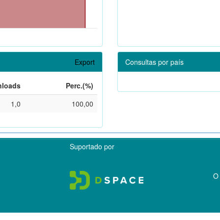
Export
Consultas por país
loads
Perc.(%)
1,0
100,00
Suportado por
O 