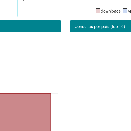
downloads
v
Consultas por país (top 10)