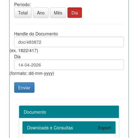
Período:
Total
Ano
Mês
Dia
Handle do Documento
(ex. 1822/417)
Dia
(formato: dd-mm-yyyy)
Documento
Downloads e Consultas
Export