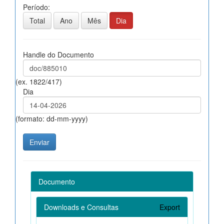
Período:
Total
Ano
Mês
Dia
Handle do Documento
(ex. 1822/417)
Dia
(formato: dd-mm-yyyy)
Documento
Downloads e Consultas
Export