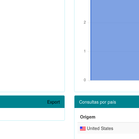
Export
Consultas por país
Origem
United States