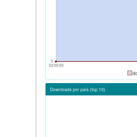
d
Downloads por país (top 10)