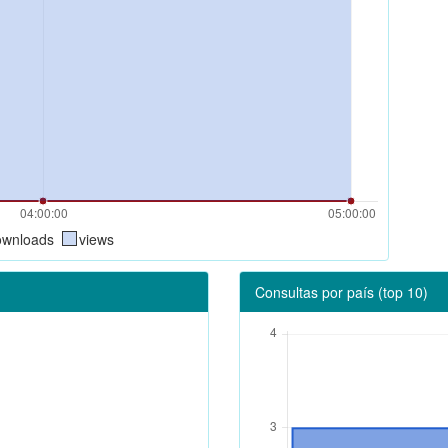
ownloads
views
Consultas por país (top 10)