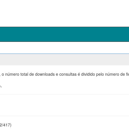
, o número total de downloads e consultas é dividido pelo número de f
.
22/417)