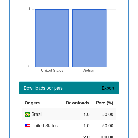
Downloads por país
Export
Origem
Downloads
Perc.(%)
Brazil
1,0
50,00
United States
1,0
50,00
2,0
100,00