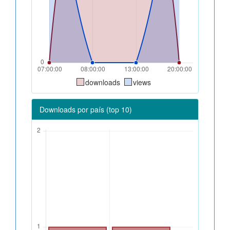
downloads
views
Downloads por país (top 10)